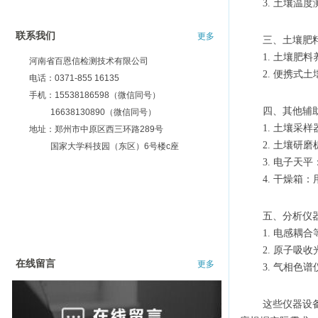
3. 土壤
联系我们
更多
三、土壤肥
1. 土壤
河南省百恩信检测技术有限公司
2. 便携
电话：0371-855 16135
手机：15538186598（微信同号）
四、其他辅
16638130890（微信同号）
1. 土壤采
地址：郑州市中原区西三环路289号
2. 土壤
国家大学科技园（东区）6号楼c座
3. 电子
4. 干燥
五、分析仪
1. 电感耦
2. 原子吸
在线留言
更多
3. 气相色
这些仪器设